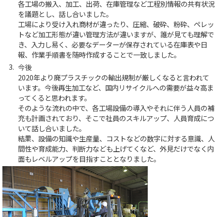
各工場の搬入、加工、出荷、在庫管理など工程別情報の共有状況
を議題とし、話し合いました。
工場により受け入れ商材が違ったり、圧縮、破砕、粉砕、ペレッ
トなど加工形態が違い管理方法が違いますが、誰が見ても理解で
き、入力し易く、必要なデーターが保存されている在庫表や日
報、作業手順書を随時作成することで一致しました。
今後
2020年より廃プラスチックの輸出規制が厳しくなると言われて
います。今後再生加工など、国内リサイクルへの需要が益々高ま
ってくると思われます。
そのような流れの中で、各工場設備の導入やそれに伴う人員の補
充も計画されており、そこで社員のスキルアップ、人員育成につ
いて話し合いました。
結果、設備の知識や生産量、コストなどの数字に対する意識、人
間性や育成能力、判断力なども上げてくなど、外見だけでなく内
面もレベルアップを目指すこととなりました。