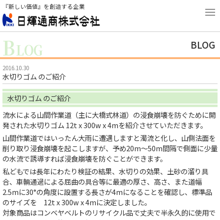
『新しい価値』を創造する企業
B
BLOG
LOG
2016.10.30
水切りゴム のご紹介
水切りゴム のご紹介
流水による山間作業道（主に大橋式林道）の浸食崩壊を防ぐために開
発された水切りゴム 12t x 300w x 4mを紹介させていただきます。
山間作業道ではいったん大雨に遭遇しますと濁流と化し、山側法面を
削り取り浸食崩壊を起こしますが、予め20m～50m間隔で側面に少量
の水流で誘導すれば浸食崩壊を防ぐことができます。
私どもでは長年にわたり検証の結果、水切りの効果、土砂の溜り具
合、車輛通過による屈曲の具合等に最適の厚さ、高さ、また道幅
2.5mに30°の角度に設置する長さが4mになることを確認し、標準品
のサイズを 12t x 300w x 4mに決定しました。
対象商品はコンベヤベルトのリサイクル品で丈夫で半永久的に使用で